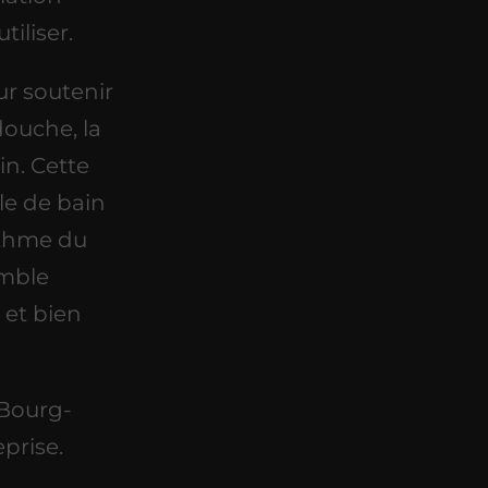
iliser.
r soutenir
douche, la
in. Cette
le de bain
ythme du
emble
 et bien
 Bourg-
prise.