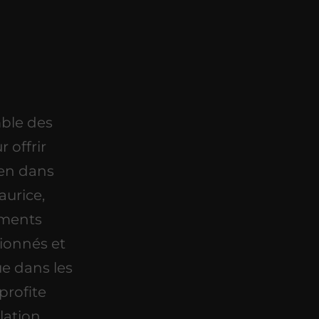
ble des
 offrir
ien dans
aurice,
ements
tionnés et
ue dans les
profite
lation