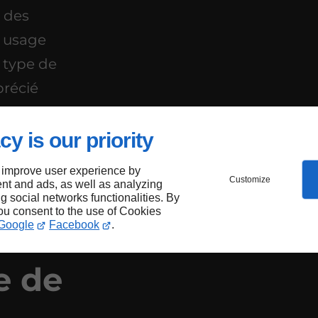
 des
n usage
e type de
précié
-Maurice
use et une
cy is our priority
 improve user experience by
Customize
nt and ads, as well as analyzing
ng social networks functionalities. By
you consent to the use of Cookies
Google
Facebook
.
e de