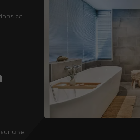
dans ce
à
 sur une