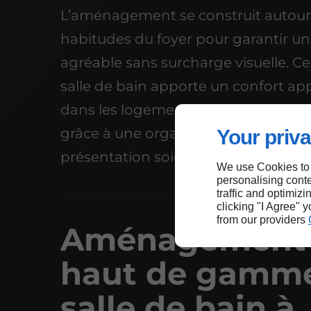
L’aménagement se construit autour
habitudes du foyer pour garantir u
agréable sans surcharge visuelle. C
salle de bain apporte un confort ap
dans les logements de Bourg-Saint
grâce à une organisation harmonie
Your priva
présentation soignée.
We use Cookies to
personalising conte
traffic and optimizi
clicking "I Agree" 
from our providers
Aménagement
haut de gamm
salle de bain à