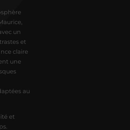
osphère
Maurice,
 avec un
ntrastes et
nce claire
ent une
asques
adaptées au
ité et
ps.