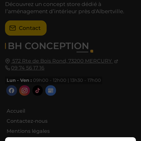
Découvrez un concept store dédié à
l’aménagement d’intérieur près d'Albertville.
Contact
572 Rte de Bois Rond,
73200
MERCURY
09 74 56 17 16
Lun - Ven :
09h00 - 12h00 | 13h30 - 17h00
Accueil
Contactez-nous
Mentions légales